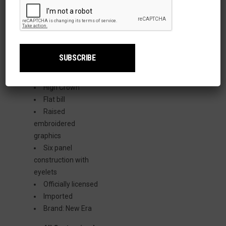
ADDITIONAL
INFORMATION
Material: 100%
Polyester
High Crown
Flat bill
Raised
embroidered
graphics
Six panel
construction with
eyelets
Officially licensed
Imported
Brand: New Era