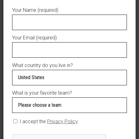
are not refundable.
Your Name (required)
Todos los artículos personalizados no
tienen devolución.
Categories:
,
Caps
Men
Your Email (required)
Tags:
,
men
Tigres del Licey
Brand:
New Era
What country do you live in?
This product is currently out of stock and
unavailable.
What is your favorite team?
AÑADIR A LA LISTA DE DESEOS
I accept the
Privacy Policy
DESCRIPTION