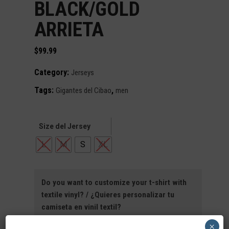
BLACK/GOLD
ARRIETA
$
99.99
Category:
Jerseys
Tags:
,
Gigantes del Cibao
men
Size del Jersey
L
M
S
XL
Do you want to customize your t-shirt with
textile vinyl? / ¿Quieres personalizar tu
camiseta en vinil textil?
(+$15.00)
×