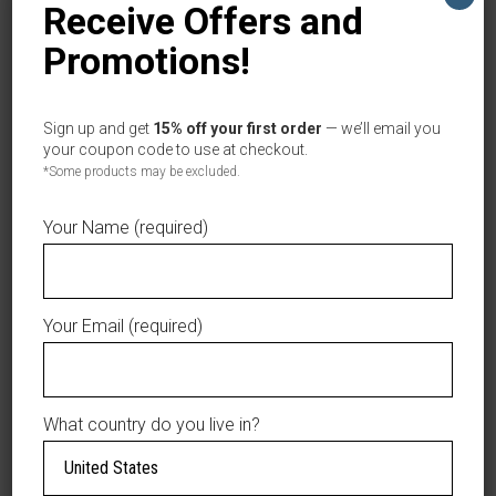
Receive Offers and
Promotions!
$99.99
Product total
$0.00
Options total
Sign up and get
15% off your first order
— we’ll email you
$99.99
Grand total
your coupon code to use at checkout.
*Some products may be excluded.
GIGANTES
ADD TO CART
DEL
Your Name (required)
CIBAO
AÑADIR A LA LISTA DE DESEOS
JERSEY
BLACK/GOLD
ARRIETA
Your Email (required)
quantity
DESCRIPTION
What country do you live in?
ADDITIONAL
INFORMATION