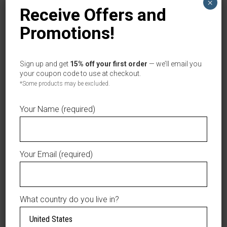
×
Receive Offers and
Tag:
Gigantes del Cibao
Promotions!
In stock
Gigantes
ADD TO CART
Sign up and get
15% off your first order
— we’ll email you
del
your coupon code to use at checkout.
Cibao
*Some products may be excluded.
AÑADIR A LA LISTA DE DESEOS
Gray
&
Your Name (required)
Red
Adjustable
Hat
DESCRIPTION
Your Email (required)
–
Homegrown
Stand out with the
Edition
Gigantes del Cibao
|
What country do you live in?
Gray & Red
Gorra
Adjustable Hat –
Ajustable