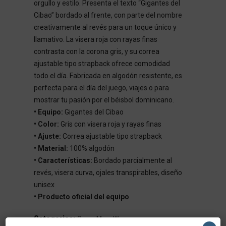
orgullo y estilo. Presenta el texto “Gigantes del
Cibao” bordado al frente, con parte del nombre
creativamente al revés para un toque único y
llamativo. La visera roja con rayas finas
contrasta con la corona gris, y su correa
ajustable tipo strapback ofrece comodidad
todo el día. Fabricada en algodón resistente, es
perfecta para el día del juego, viajes o para
mostrar tu pasión por el béisbol dominicano.
• Equipo:
Gigantes del Cibao
• Color:
Gris con visera roja y rayas finas
• Ajuste:
Correa ajustable tipo strapback
• Material:
100% algodón
• Características:
Bordado parcialmente al
revés, visera curva, ojales transpirables, diseño
unisex
• Producto oficial del equipo
Categories:
,
,
Caps
Men
Women