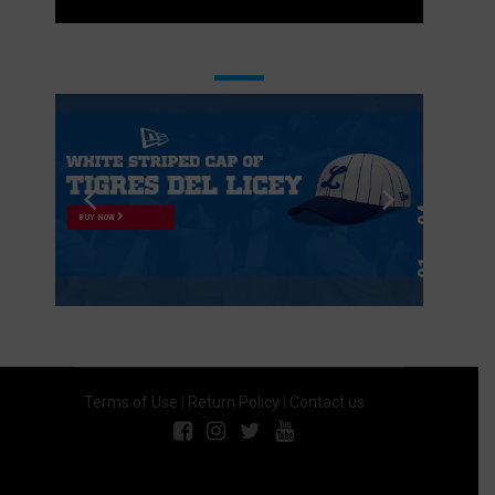
BUY NOW
Terms of Use
|
Return Policy
|
Contact us