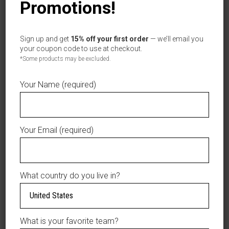
Promotions!
$0.00
Options total
$49.99
Grand total
Sign up and get
15% off your first order
— we’ll email you
your coupon code to use at checkout.
ADD TO CART
*Some products may be excluded.
AÑADIR A LA LISTA DE DESEOS
Your Name (required)
Your Email (required)
DESCRIPTION
Support the
What country do you live in?
Águilas Cibaeñas
with this stylish
New
Era Grey 9FIFTY
Snapback
What is your favorite team?